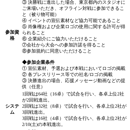
③ 決勝戦に進出した場合、東京都内のスタジオに
ご来場いただき、オフライン対戦に参加できるこ
と（被り物可能）
④ イベントの宣伝素材など協力可能であること
⑤ 肖像権および企業ロゴの使用に関する許可が得
参加資
られること
格
⑥ 企業紹介にご協力いただけること
⑦会社から大会への参加許諾を得ること
⑧参加規約に同意いただけること
◆参加企業条件
① 宣伝素材、予選および本戦においてロゴの掲載
② 各プレスリリース等での社名/ロゴの掲載
③ 決勝進出の場合、応援メッセージ動画などの提
供（任意）
1回戦は64社（16卓）で試合を行い、各卓上位2社
が2回戦進出。
システ
2回戦は32社（8卓）で試合を行い、各卓上位2社が
ム
3回戦進出。
3回戦は16社（4卓）で試合を行い、各卓上位2社が
2/10(土)の本戦進出。