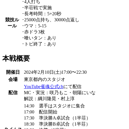
･4人打ち
･半荘戦で実施
･長考時間：5+20秒
競技ル
･25000点持ち、30000点返し
ール
･ウマ：5-15
･赤ドラ3枚
･喰いタン：あり
･トビ終了：あり
本戦概要
開催日
2024年2月10日(土)17:00〜22:30
会場
東京都内のスタジオ
YouTube雀魂公式ch
にて配信
配信
MC・実況：咲乃もこ・朝陽にいな
解説：綱川隆晃・村上淳
14:30 選手はスタジオに集合
17:00 配信開始
17:30 準決勝A卓試合（1半荘）
18:30 準決勝B卓試合（1半荘）