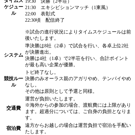
タイムス
19:30 決勝（2半荘）
ケジュー
21:30 エキシビションマッチ（1東風）
ル
22:00 表彰式
22:30頃 配信終了
※試合の進行状況によりタイムスケジュールは前
後いたします。
準決勝は8社（2卓）で試合を行い、各卓上位2社
が決勝進出。
システム
決勝は4社（1卓）で2半荘を行い、合計ポイント
が最も高い企業が優勝。
トビ終了なし。
競技ルー
決勝のみオーラス親のアガリやめ、テンパイやめ
ル
なし。
その他は原則として予選と同様。
運営が負担いたします。
※海外からの参加の場合、渡航費には上限があり
交通費
ます。超過分については、ご自身の負担となりま
す。
遠方からお越しの場合は運営負担で宿泊を手配い
宿泊費
たします。